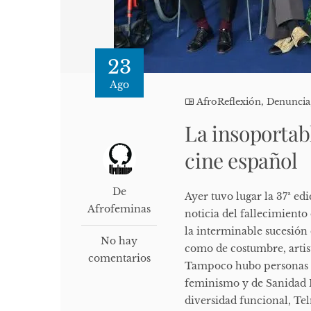
23
Ago
AfroReflexión
,
Denuncia
La insoportabl
cine español
De
Ayer tuvo lugar la 37ª ed
Afrofeminas
noticia del fallecimiento
la interminable sucesión
No hay
como de costumbre, artis
comentarios
Tampoco hubo personas r
feminismo y de Sanidad 
diversidad funcional, Te