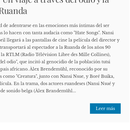
 Ruanda
d de adentrarse en las emociones más íntimas del ser
s lo hacen con tanta audacia como "Hate Songs". Nansi
l llegará a las pantallas de cine la película del director y
 transportará al espectador a la Ruanda de los años 90
e la RTLM (Radio Télévision Libre des Mille Collines),
el odio", que incitó al genocidio de la población tutsi
el país africano. Àlex Brendemühl, reconocido por su
as como "Creatura", junto con Nansi Nsue, y Boré Buika,
elícula. En la trama, dos actores ruandeses (Nansi Nsué y
 de sonido belga (Àlex Brandemühl...
Leer más