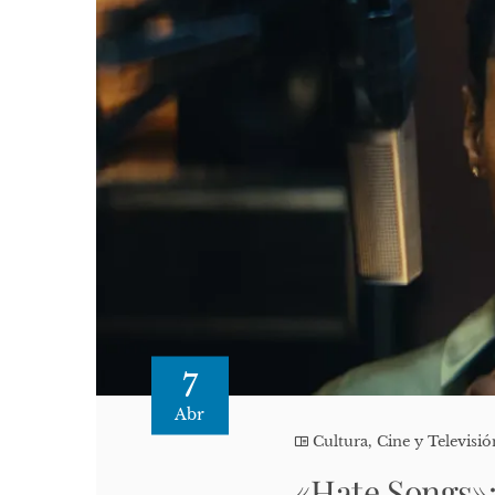
7
Abr
Cultura, Cine y Televisió
«Hate Songs»: 