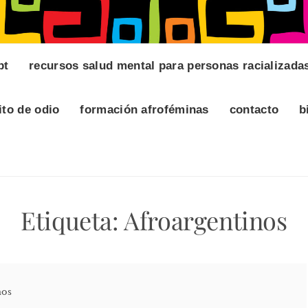
pt
recursos salud mental para personas racializada
ito de odio
formación afroféminas
contacto
b
Etiqueta:
Afroargentinos
mos