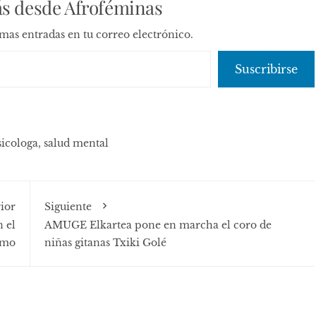
s desde Afroféminas
timas entradas en tu correo electrónico.
Suscribirse
sicologa
,
salud mental
ior
Siguiente
 el
AMUGE Elkartea pone en marcha el coro de
smo
niñas gitanas Txiki Golé