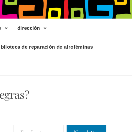
s
dirección
iblioteca de reparación de afroféminas
egras?
Escribe tu correo electrónico…