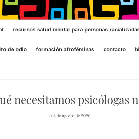
pt
recursos salud mental para personas racializada
ito de odio
formación afroféminas
contacto
b
qué necesitamos psicólogas n
3 de agosto de 2026