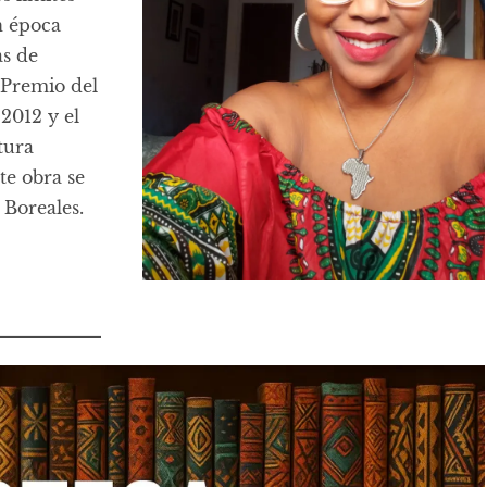
n época
as de
 Premio del
2012 y el
tura
te obra se
 Boreales.