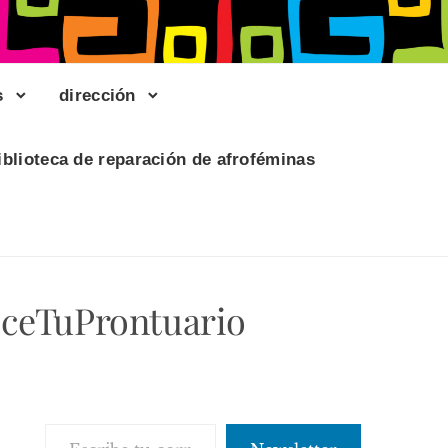
s
dirección
iblioteca de reparación de afroféminas
eceTuProntuario
Escribe tu correo electrónico…