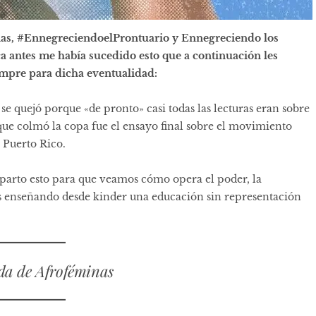
rias, #EnnegreciendoelProntuario y Ennegreciendo los
ca antes me había sucedido esto que a continuación les
empre para dicha eventualidad:
e quejó porque «de pronto» casi todas las lecturas eran sobre
 que colmó la copa fue el ensayo final sobre el movimiento
e Puerto Rico.
mparto esto para que veamos cómo opera el poder, la
os enseñando desde kinder una educación sin representación
da de Afroféminas