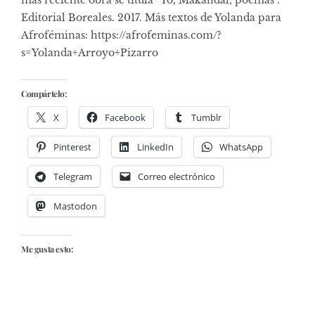
más reciente obra se titula “Yo, Makandal, poemas”.
Editorial Boreales. 2017. Más textos de Yolanda para
Afroféminas:
https://afrofeminas.com/?
s=Yolanda+Arroyo+Pizarro
Compártelo:
X
Facebook
Tumblr
Pinterest
LinkedIn
WhatsApp
Telegram
Correo electrónico
Mastodon
Me gusta esto: