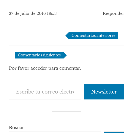
27 de julio de 2016 18:53
Responder
Navegación
Comentarios anteriores
de
comentarios
Comentarios siguientes
Por favor acceder para comentar.
Escribe tu correo electrónico…
Newsletter
Buscar