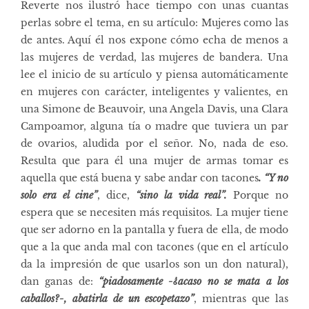
Reverte nos ilustró hace tiempo con unas cuantas
perlas sobre el tema, en su artículo:
Mujeres como las
de antes
. Aquí él nos expone cómo echa de menos a
las mujeres de verdad, las mujeres de bandera. Una
lee el inicio de su artículo y piensa automáticamente
en mujeres con carácter, inteligentes y valientes, en
una Simone de Beauvoir, una Angela Davis, una Clara
Campoamor, alguna tía o madre que tuviera un par
de ovarios, aludida por el señor. No, nada de eso.
Resulta que para él una mujer de armas tomar es
aquella que está buena y sabe andar con tacones
. “Y no
solo era el cine”
, dice,
“sino la vida real”.
Porque no
espera que se necesiten más requisitos. La mujer tiene
que ser adorno en la pantalla y fuera de ella, de modo
que a la que anda mal con tacones (que en el artículo
da la impresión de que usarlos son un don natural),
dan ganas de:
“
piadosamente -¿acaso no se mata a los
caballos?-, abatirla de un escopetazo”
, mientras que las