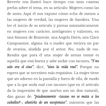
Reverte nos ilustró hace tiempo con unas cuantas
perlas sobre el tema, en su artículo:
Mujeres como las
de antes
. Aquí él nos expone cómo echa de menos a
las mujeres de verdad, las mujeres de bandera. Una
lee el inicio de su artículo y piensa automáticamente
en mujeres con carácter, inteligentes y valientes, en
una Simone de Beauvoir, una Angela Davis, una Clara
Campoamor, alguna tía o madre que tuviera un par
de ovarios, aludida por el señor. No, nada de eso.
Resulta que para él una mujer de armas tomar es
aquella que está buena y sabe andar con tacones
. “Y no
solo era el cine”
, dice,
“sino la vida real”.
Porque no
espera que se necesiten más requisitos. La mujer tiene
que ser adorno en la pantalla y fuera de ella, de modo
que a la que anda mal con tacones (que en el artículo
da la impresión de que usarlos son un don natural),
dan ganas de:
“
piadosamente -¿acaso no se mata a los
caballos?-, abatirla de un escopetazo”
, mientras que las