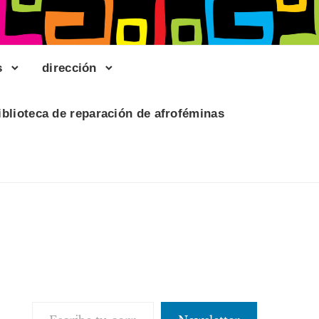
s
dirección
iblioteca de reparación de afroféminas
Escribe tu correo electrónico…