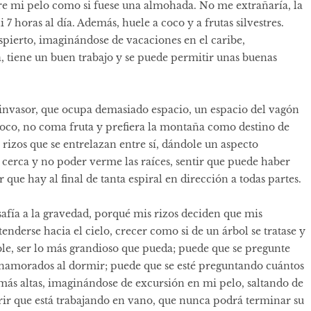
bre mi pelo como si fuese una almohada. No me extrañaría, la
7 horas al día. Además, huele a coco y a frutas silvestres.
spierto, imaginándose de vacaciones en el caribe,
 tiene un buen trabajo y se puede permitir unas buenas
invasor, que ocupa demasiado espacio, un espacio del vagón
coco, no coma fruta y prefiera la montaña como destino de
 rizos que se entrelazan entre sí, dándole un aspecto
n cerca y no poder verme las raíces, sentir que puede haber
 que hay al final de tanta espiral en dirección a todas partes.
afía a la gravedad, porqué mis rizos deciden que mis
enderse hacia el cielo, crecer como si de un árbol se tratase y
le, ser lo más grandioso que pueda; puede que se pregunte
 enamorados al dormir; puede que se esté preguntando cuántos
más altas, imaginándose de excursión en mi pelo, saltando de
rir que está trabajando en vano, que nunca podrá terminar su