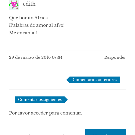
edith
Que bonito Africa.
¡Palabras de amor al afro!
Me encanta!!
29 de marzo de 2016 07:34
Responder
Navegación
Comentarios anteriores
de
comentarios
Comentarios siguientes
Por favor acceder para comentar.
Escribe tu correo electrónico…