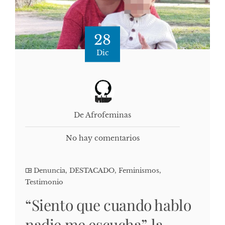
28
Dic
De Afrofeminas
No hay comentarios
Denuncia
,
DESTACADO
,
Feminismos
,
Testimonio
“Siento que cuando hablo
nadie me escucha”, la