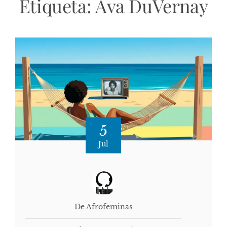
Etiqueta:
Ava DuVernay
5
Jul
De Afrofeminas