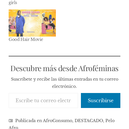
girls
físicos como
emocionales, no es
una cuestión de
estética. Es una
cuestión de identidad.
Por eso os
presentamos con
Good Hair Movie
muchisima ilusión la
nueva sección
#AfrofeminasHair
donde…
Descubre más desde Afroféminas
Suscríbete y recibe las últimas entradas en tu correo
electrónico.
Escribe tu correo electrónico…
Suscribirse
Publicada en
AfroConsumo
,
DESTACADO
,
Pelo
Afro