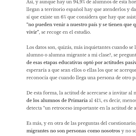
Así, y aunque hay un 94,9% de alumnos de esta ho
llegan a territorio español hay que atenderlos y 
sí que existe un 6% que considera que hay que asisti
“no pueden venir a nuestro país y se tienen que q
vivir”
, se recoge en el estudio.
Los datos son, quizás, más inquietantes cuando se
alumno o alumna migrante a mi clase?, se preguntó 
de esas etapas educativas optó por actitudes pasi
esperaría a que sean ellos o ellas los que se acer
reconocía que cuando llega una persona de otro paí
De esta forma, la actitud de acercarse a invitar a
de los alumnos de Primaria
al 41%, es decir, meno
detecta “un retroceso importante en la actitud de a
Es más, y en otra de las preguntas del cuestionario
migrantes no son personas como nosotros
y no so