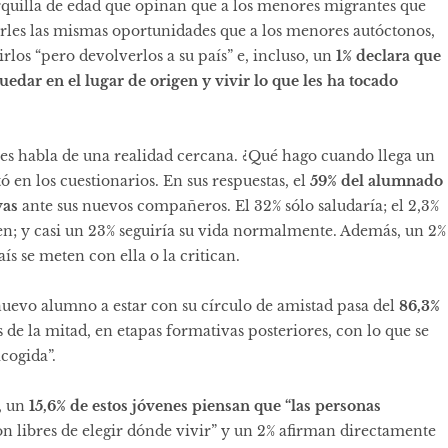
rquilla de edad que opinan que a los menores migrantes que
darles las mismas oportunidades que a los menores autóctonos,
rlos “pero devolverlos a su país” e, incluso, un
1% declara que
uedar en el lugar de origen y vivir lo que les ha tocado
 les habla de una realidad cercana. ¿Qué hago cuando llega un
en los cuestionarios. En sus respuestas, el
59% del alumnado
vas
ante sus nuevos compañeros. El 32% sólo saludaría; el 2,3%
quen; y casi un 23% seguiría su vida normalmente. Además, un 2%
s se meten con ella o la critican.
l nuevo alumno a estar con su círculo de amistad pasa del
86,3%
s de la mitad, en etapas formativas posteriores, con lo que se
cogida”.
, un
15,6% de estos jóvenes piensan que “las personas
n libres de elegir dónde vivir” y un 2% afirman directamente