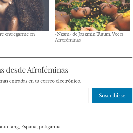
ere entregarme en
«Nzam» de Jazzmin Tutum. Voces
Afroféminas
s desde Afroféminas
timas entradas en tu correo electrónico.
Suscribirse
onio fang
,
España
,
poligamia