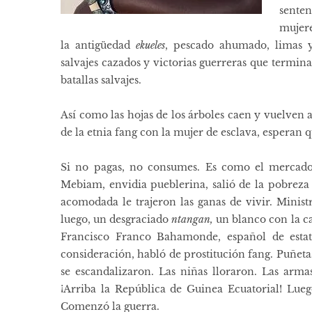
sente
mujere
la antigüedad
ekueles
, pescado ahumado, limas 
salvajes cazados y victorias guerreras que termin
batallas salvajes.
Así como las hojas de los árboles caen y vuelven a
de la etnia fang con la mujer de esclava, esperan
Si no pagas, no consumes. Es como el mercad
Mebiam, envidia pueblerina, salió de la pobreza p
acomodada le trajeron las ganas de vivir. Minist
luego, un desgraciado
ntangan,
un blanco con la c
Francisco Franco Bahamonde, español de estat
consideración, habló de prostitución fang. Puñeta
se escandalizaron. Las niñas lloraron. Las arma
¡Arriba la República de Guinea Ecuatorial! Lue
Comenzó la guerra.