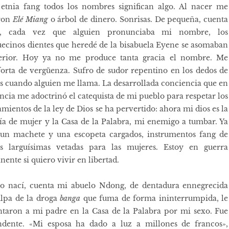
etnia fang todos los nombres significan algo. Al nacer me
ron
Elé Miang
o árbol de dinero. Sonrisas. De pequeña, cuenta
 cada vez que alguien pronunciaba mi nombre, los
ecinos dientes que heredé de la bisabuela Eyene se asomaban
terior. Hoy ya no me produce tanta gracia el nombre. Me
orta de vergüenza. Sufro de sudor repentino en los dedos de
es cuando alguien me llama. La desarrollada conciencia que en
ancia me adoctrinó el catequista de mi pueblo para respetar los
ientos de la ley de Dios se ha pervertido: ahora mi dios es la
ía de mujer y la Casa de la Palabra, mi enemigo a tumbar. Ya
 un machete y una escopeta cargados, instrumentos fang de
as larguísimas vetadas para las mujeres. Estoy en guerra
ente si quiero vivir en libertad.
o nací, cuenta mi abuelo Ndong, de dentadura ennegrecida
lpa de la droga
banga
que fuma de forma ininterrumpida, le
taron a mi padre en la Casa de la Palabra por mi sexo. Fue
ndente. «Mi esposa ha dado a luz a millones de francos»,