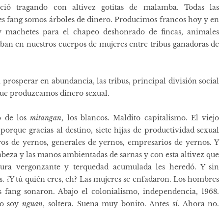
nció tragando con altivez gotitas de malamba. Todas las
s fang somos árboles de dinero. Producimos francos hoy y en
y machetes para el chapeo deshonrado de fincas, animales
aban en nuestros cuerpos de mujeres entre tribus ganadoras de
 prosperar en abundancia, las tribus, principal división social
 que produzcamos dinero sexual.
o de los
mitangan
, los blancos. Maldito capitalismo. El viejo
orque gracias al destino, siete hijas de productividad sexual
ros de yernos, generales de yernos, empresarios de yernos. Y
abeza y las manos ambientadas de sarnas y con esta altivez que
ura vergonzante y terquedad acumulada les heredó. Y sin
s. ¿Y tú quién eres, eh? Las mujeres se enfadaron. Los hombres
s fang sonaron. Abajo el colonialismo, independencia, 1968.
go soy
nguan
, soltera. Suena muy bonito. Antes sí. Ahora no.