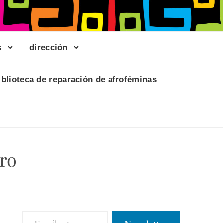
s
dirección
iblioteca de reparación de afroféminas
ero
Escribe tu correo electrónico…