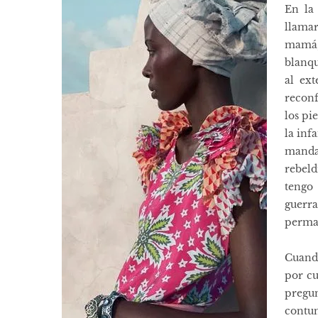
En la 
llama
mamá,
blanqu
al ex
reconf
los pi
la inf
mandam
rebeld
tengo
guerr
perman
Cuand
por cu
pregun
contu