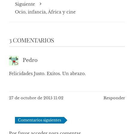
Siguiente
Ocio, infancia, África y cine
3 COMENTARIOS
Pedro
Felicidades Justo. Exitos. Un abrazo.
27 de octubre de 2015 11:02
Responder
Navegación
Comentarios siguientes
de
Por favor acceder para comentar.