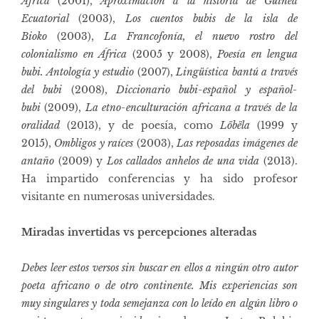
África
(2001),
Aproximación a la historia de Guinea
Ecuatorial
(2003),
Los cuentos bubis de la isla de
Bioko
(2003),
La Francofonía, el nuevo rostro del
colonialismo en África
(2005 y 2008),
Poesía en lengua
bubi. Antología y estudio
(2007),
Lingüística bantú a través
del bubi
(2008),
Diccionario bubi-español y español-
bubi
(2009),
La etno-enculturación africana a través de la
oralidad
(2013), y de poesía, como
Löbëla
(1999 y
2015),
Ombligos y raíces
(2003),
Las reposadas imágenes de
antaño
(2009) y
Los callados anhelos de una vida
(2013).
Ha impartido conferencias y ha sido profesor
visitante en numerosas universidades.
Miradas invertidas vs percepciones alteradas
Debes leer estos versos sin buscar en ellos a ningún otro autor
poeta africano o de otro continente. Mis experiencias son
muy singulares y toda semejanza con lo leído en algún libro o