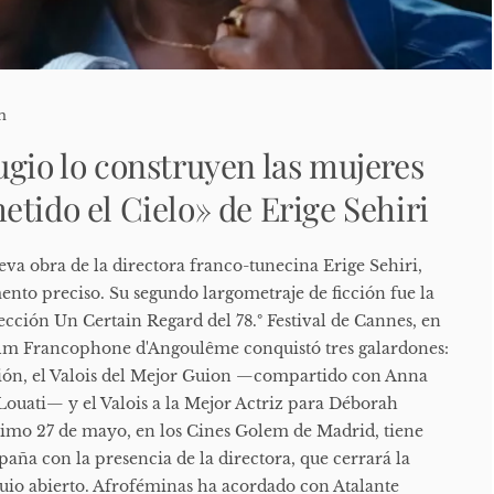
n
ugio lo construyen las mujeres
tido el Cielo» de Erige Sehiri
eva obra de la directora franco-tunecina Erige Sehiri,
ento preciso. Su segundo largometraje de ficción fue la
sección Un Certain Regard del 78.º Festival de Cannes, en
Film Francophone d'Angoulême conquistó tres galardones:
ción, el Valois del Mejor Guion —compartido con Anna
Louati— y el Valois a la Mejor Actriz para Déborah
ximo 27 de mayo, en los Cines Golem de Madrid, tiene
paña con la presencia de la directora, que cerrará la
io abierto. Afroféminas ha acordado con Atalante