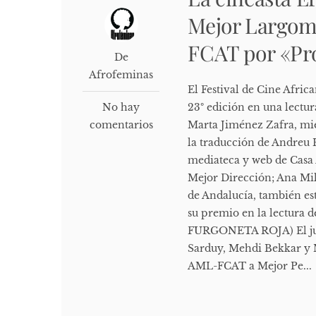
Mejor Largome
FCAT por «Pro
De
Afrofeminas
El Festival de Cine Afric
No hay
23º edición en una lectur
comentarios
Marta Jiménez Zafra, mie
la traducción de Andreu H
mediateca y web de Casa 
Mejor Dirección; Ana Mil
de Andalucía, también est
su premio en la lectura 
FURGONETA ROJA) El jur
Sarduy, Mehdi Bekkar y 
AML-FCAT a Mejor Pe...