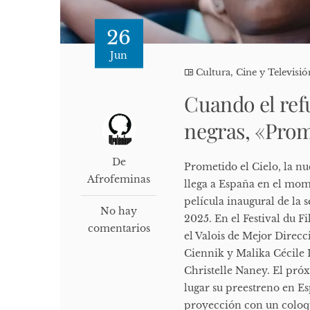
26
Jun
Cultura, Cine y Televisió
Cuando el ref
negras, «Prome
De
Prometido el Cielo, la nu
Afrofeminas
llega a España en el mom
película inaugural de la 
No hay
2025. En el Festival du 
comentarios
el Valois de Mejor Direc
Ciennik y Malika Cécile 
Christelle Naney. El pró
lugar su preestreno en Es
proyección con un coloqu