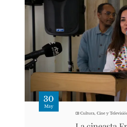
30
May
Cultura, Cine y Televisió
La cineasta Er