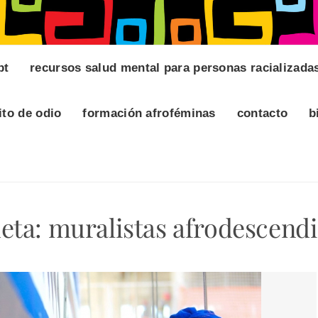
pt
recursos salud mental para personas racializada
ito de odio
formación afroféminas
contacto
b
ueta:
muralistas afrodescend