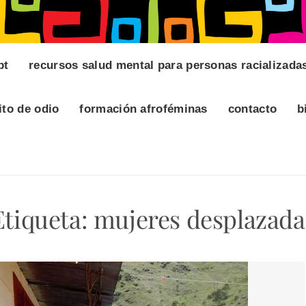
pt
recursos salud mental para personas racializada
ito de odio
formación afroféminas
contacto
b
Etiqueta:
mujeres desplazada