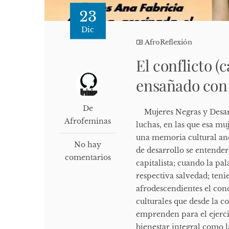
23
Dic
AfroReflexión
El conflicto (
ensañado con 
De
Mujeres Negras y Desarro
Afrofeminas
luchas, en las que esa mu
una memoria cultural ance
No hay
de desarrollo se entende
comentarios
capitalista; cuando la pal
respectiva salvedad; ten
afrodescendientes el conc
culturales que desde la 
emprenden para el ejercic
bienestar integral como l