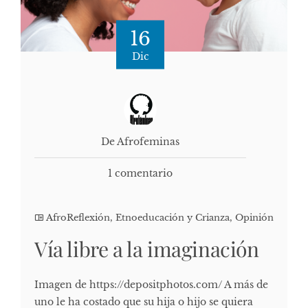
16
Dic
De Afrofeminas
1 comentario
AfroReflexión
,
Etnoeducación y Crianza
,
Opinión
Vía libre a la imaginación
Imagen de https://depositphotos.com/ A más de
uno le ha costado que su hija o hijo se quiera