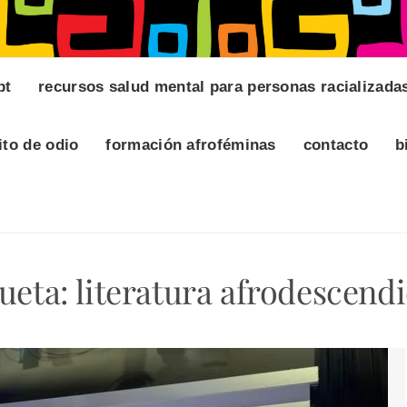
pt
recursos salud mental para personas racializada
ito de odio
formación afroféminas
contacto
b
queta:
literatura afrodescend