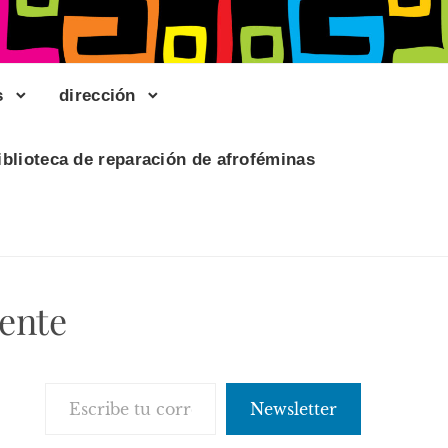
s
dirección
iblioteca de reparación de afroféminas
iente
Escribe tu correo electrónico…
Newsletter