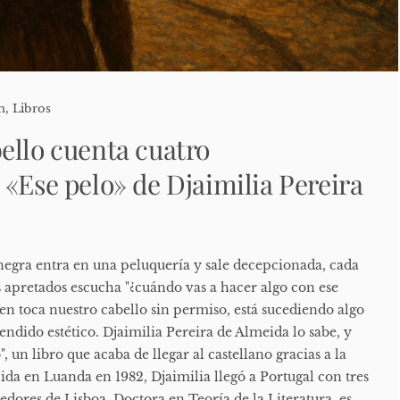
n
,
Libros
ello cuenta cuatro
 «Ese pelo» de Djaimilia Pereira
egra entra en una peluquería y sale decepcionada, cada
s apretados escucha "¿cuándo vas a hacer algo con ese
ien toca nuestro cabello sin permiso, está sucediendo algo
ndido estético. Djaimilia Pereira de Almeida lo sabe, y
", un libro que acaba de llegar al castellano gracias a la
cida en Luanda en 1982, Djaimilia llegó a Portugal con tres
dedores de Lisboa. Doctora en Teoría de la Literatura, es