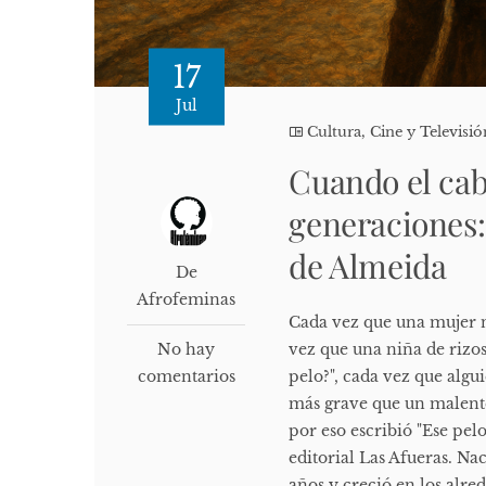
17
Jul
Cultura, Cine y Televisió
Cuando el cab
generaciones:
de Almeida
De
Afrofeminas
Cada vez que una mujer n
No hay
vez que una niña de rizo
comentarios
pelo?", cada vez que algu
más grave que un malente
por eso escribió "Ese pelo
editorial Las Afueras. Na
años y creció en los alre