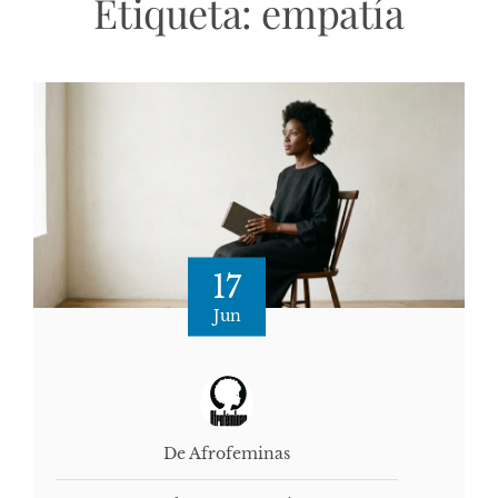
Etiqueta:
empatía
17
Jun
De Afrofeminas