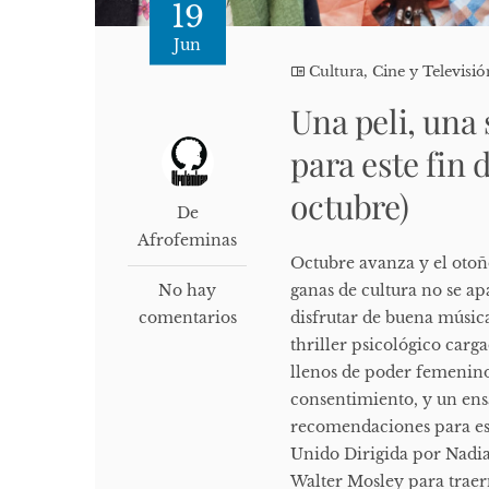
19
Jun
Cultura, Cine y Televisió
Una peli, una 
para este fin 
octubre)
De
Afrofeminas
Octubre avanza y el otoño 
No hay
ganas de cultura no se ap
comentarios
disfrutar de buena músic
thriller psicológico carg
llenos de poder femenino
consentimiento, y un ens
recomendaciones para est
Unido Dirigida por Nadia
Walter Mosley para traern