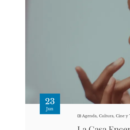
23
Jun
Agenda
,
Cultura, Cine y 
La Casa Encen