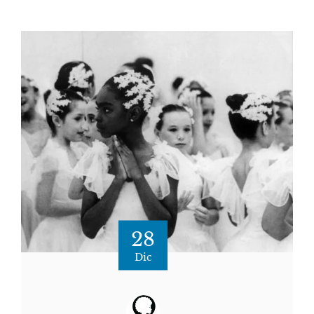
28
Dic