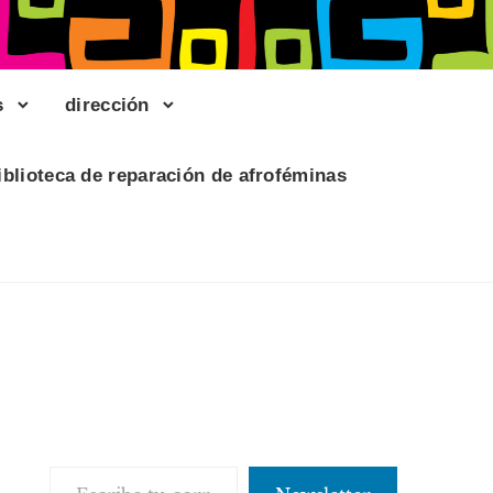
s
dirección
iblioteca de reparación de afroféminas
Escribe tu correo electrónico…