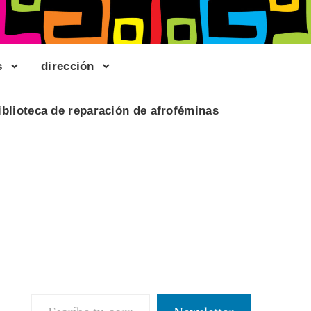
s
dirección
iblioteca de reparación de afroféminas
Escribe tu correo electrónico…