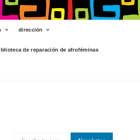
s
dirección
iblioteca de reparación de afroféminas
Escribe tu correo electrónico…