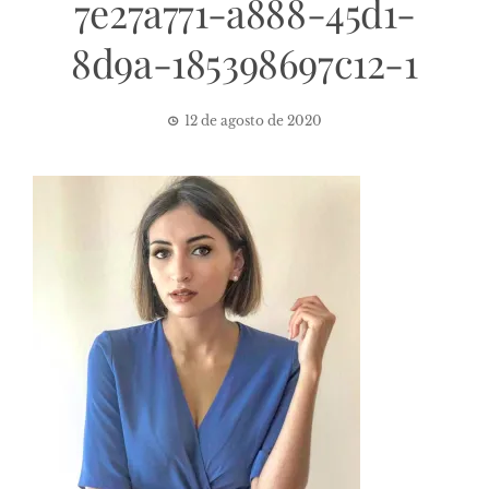
7e27a771-a888-45d1-
8d9a-185398697c12-1
12 de agosto de 2020