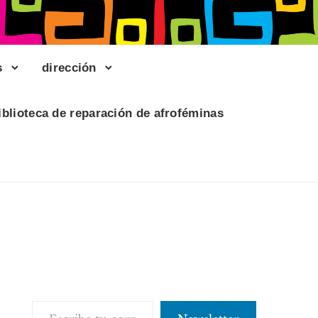
s
dirección
iblioteca de reparación de afroféminas
Escribe tu correo electrónico…