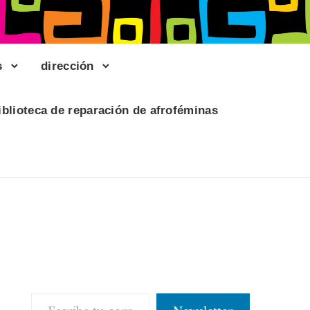
s
dirección
iblioteca de reparación de afroféminas
Escribe tu correo electrónico…