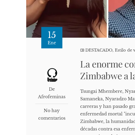
15
Ene
DESTACADO
,
Estilo de 
La enorme con
Zimbabwe a la
De
Tsungai Mhembere, Nya
Afrofeminas
Samaneka, Nyaradzo Mav
carreras y han pasado gra
No hay
enfermedad mortal "incur
comentarios
Zimbabwe, la humanidad 
décadas contra esa enfe