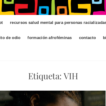
pt
recursos salud mental para personas racializada
ito de odio
formación afroféminas
contacto
b
Etiqueta:
VIH