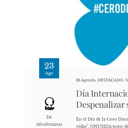
23
Ago
Agenda
,
DESTACADO
,
S
Día Internaci
Despenalizar 
De
En el Día de la Cero Disc
Afrofeminas
vidas”, ONUSIDA pone de 