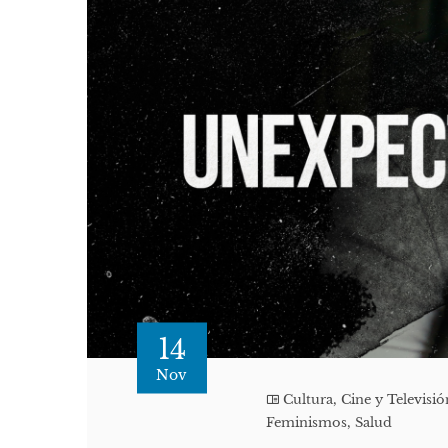
14
Nov
Cultura, Cine y Televisió
Feminismos
,
Salud