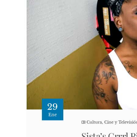
29
Ene
Cultura, Cine y Televisió
Sista’s Grrrl 