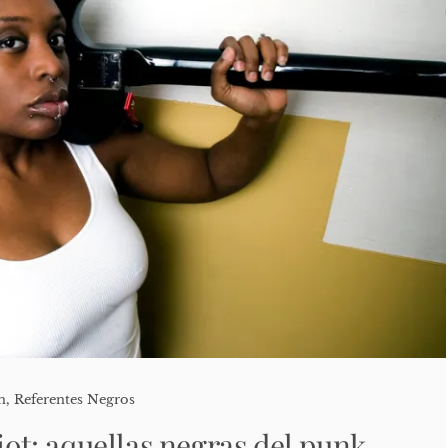
n
,
Referentes Negros
Riot: aquellas negras del punk