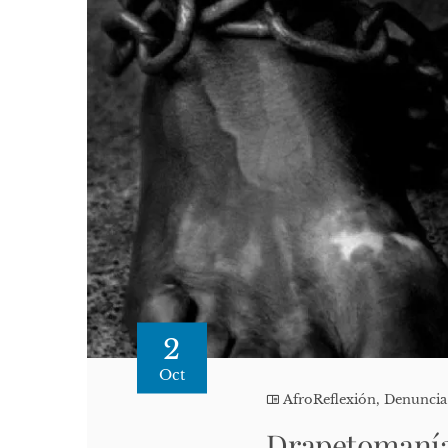
2
Oct
AfroReflexión
,
Denuncia
Drapetomanía 