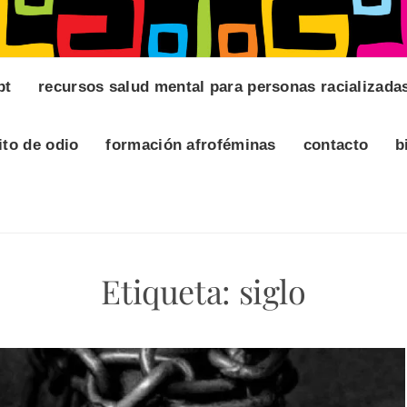
pt
recursos salud mental para personas racializada
ito de odio
formación afroféminas
contacto
b
Etiqueta:
siglo