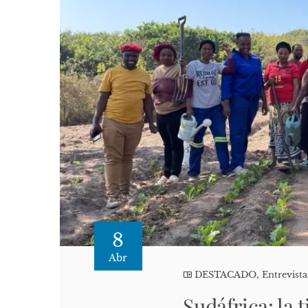
8
Abr
DESTACADO
,
Entrevista
Sudáfrica: la 