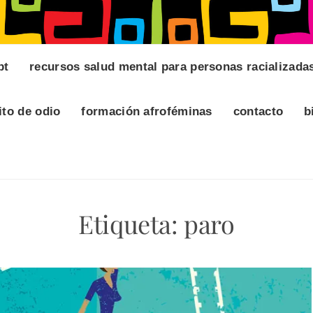
pt
recursos salud mental para personas racializada
ito de odio
formación afroféminas
contacto
b
Etiqueta:
paro