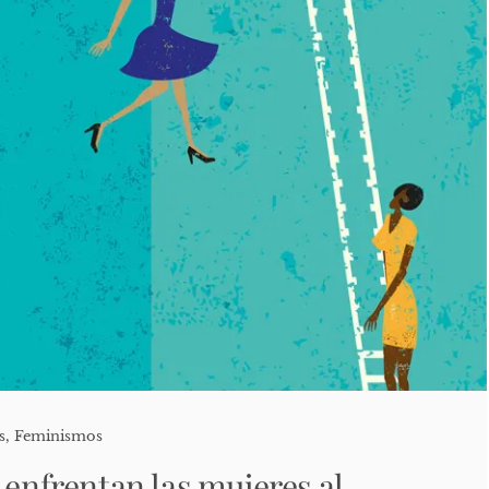
s
,
Feminismos
 enfrentan las mujeres al