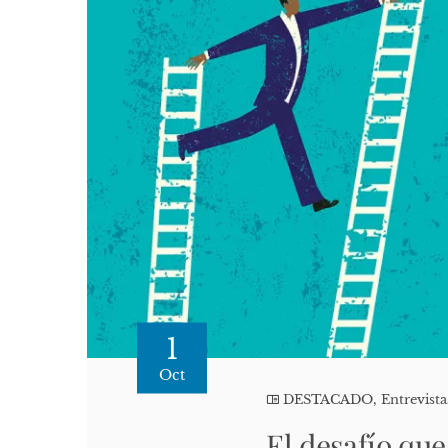
1
Oct
DESTACADO
,
Entrevista
El desafío que