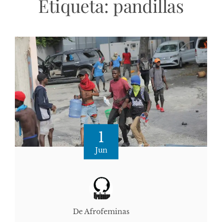
Etiqueta:
pandillas
1
Jun
De Afrofeminas