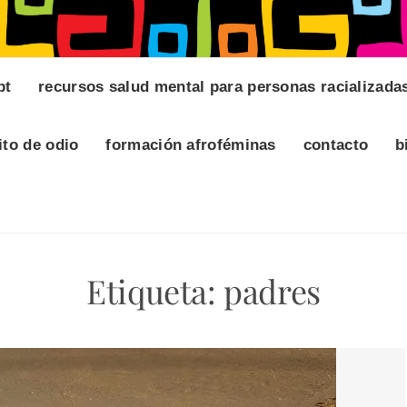
pt
recursos salud mental para personas racializada
ito de odio
formación afroféminas
contacto
b
Etiqueta:
padres