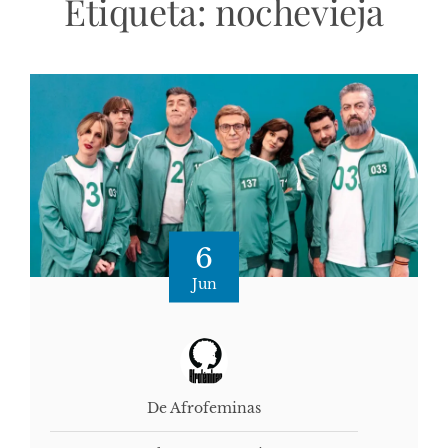
Etiqueta:
nochevieja
6
Jun
De Afrofeminas