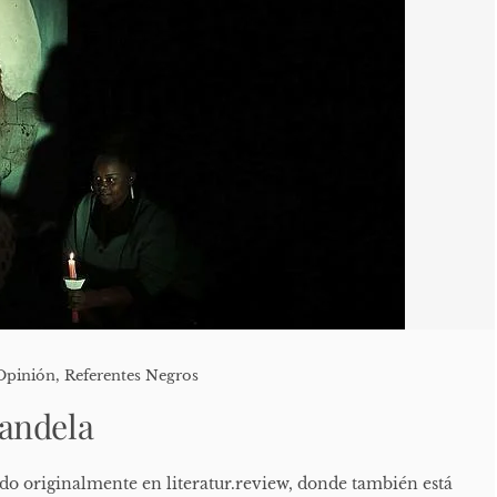
Opinión
,
Referentes Negros
andela
ado originalmente en literatur.review, donde también está