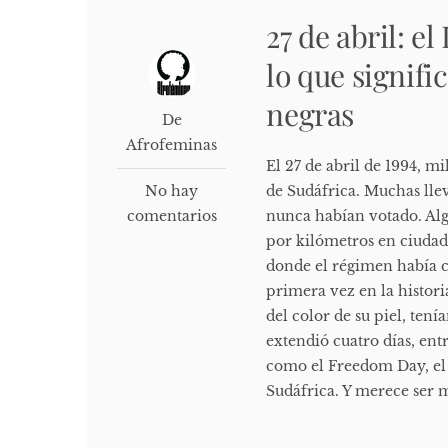
27 de abril: el
lo que signif
negras
De
Afrofeminas
El 27 de abril de 1994, m
No hay
de Sudáfrica. Muchas ll
comentarios
nunca habían votado. Alg
por kilómetros en ciudad
donde el régimen había c
primera vez en la histor
del color de su piel, ten
extendió cuatro días, ent
como el Freedom Day, el D
Sudáfrica. Y merece ser m