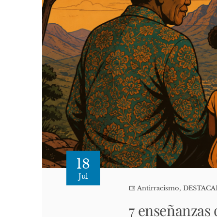
18
Jul
Antirracismo
,
DESTAC
7 enseñanzas 