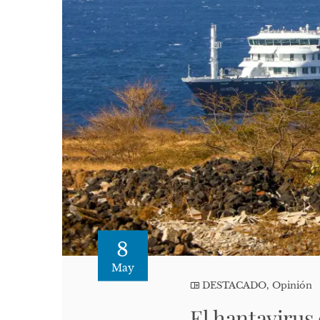
8
May
DESTACADO
,
Opinión
El hantavirus 