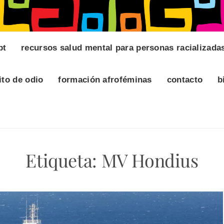
pt
recursos salud mental para personas racializada
ito de odio
formación afroféminas
contacto
b
Etiqueta:
MV Hondius