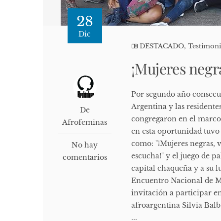
28
Dic
DESTACADO
,
Testimon
¡Mujeres negra
Por segundo año consecut
Argentina y las residentes
De
congregaron en el marco 
Afrofeminas
en esta oportunidad tuvo
como: "¡Mujeres negras, v
No hay
escucha!" y el juego de pa
comentarios
capital chaqueña y a su l
Encuentro Nacional de Mu
invitación a participar e
afroargentina Silvia Balb
...