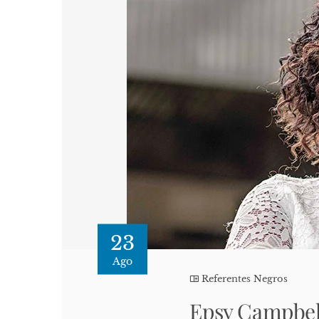
23
Ago
Referentes Negros
Epsy Campbell 