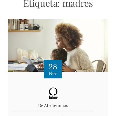
Etiqueta:
madres
28
Nov
De Afrofeminas