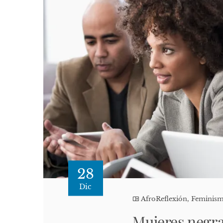
28
Dic
AfroReflexión
,
Feminis
Mujeres negras