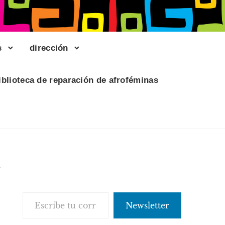
s
dirección
iblioteca de reparación de afroféminas
l
Escribe tu correo electrónico…
Newsletter