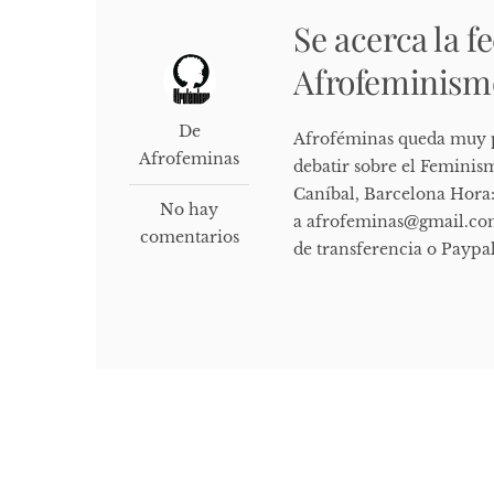
Se acerca la f
Afrofeminism
De
Afroféminas queda muy p
Afrofeminas
debatir sobre el Feminis
Caníbal, Barcelona Hora: 
No hay
a afrofeminas@gmail.com 
comentarios
de transferencia o Paypa