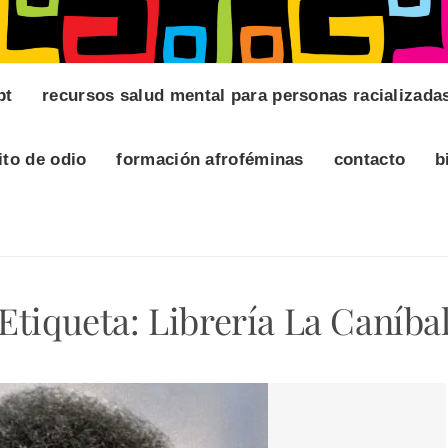
pt
recursos salud mental para personas racializada
ito de odio
formación afroféminas
contacto
b
Etiqueta:
Librería La Caníba