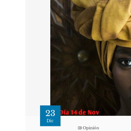
23
Dic
Opinión