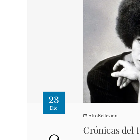
23
Dic
AfroReflexión
Crónicas del 