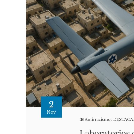
2
Nov
Antirracismo
,
DESTAC
Laboratorios c