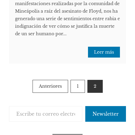
manifestaciones realizadas por la comunidad de
Mineápolis a raíz del asesinato de Floyd, nos ha
generado una serie de sentimientos entre rabia e
indignación de ver cómo se justifica la muerte
de un ser humano por...
Leer más
Paginación
Anteriores
1
2
de
entradas
Escribe tu correo electrónico…
Newsletter