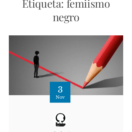
Etiqueta:
femiismo
negro
3
Nov