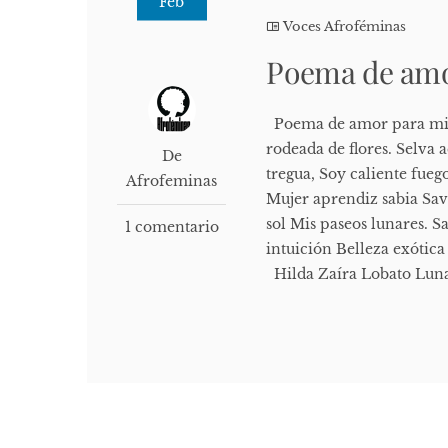
Feb
Voces Afroféminas
Poema de amo
Poema de amor para mi S
rodeada de flores. Selva
De
tregua, Soy caliente fueg
Afrofeminas
Mujer aprendiz sabia Savi
sol Mis paseos lunares. S
1 comentario
intuición Belleza exótic
Hilda Zaíra Lobato Lun