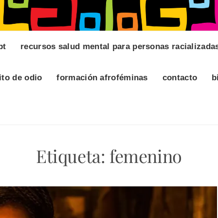
pt
recursos salud mental para personas racializada
ito de odio
formación afroféminas
contacto
b
Etiqueta:
femenino