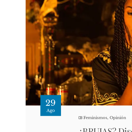
29
Ago
Feminismos
,
Opinión
¿BRUJAS? Dis