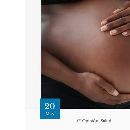
20
May
Opinión
,
Salud