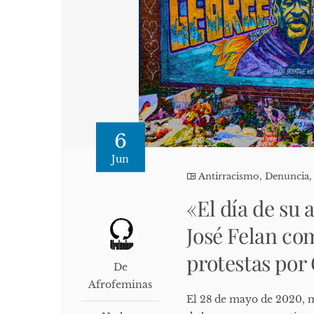
6
Jun
Antirracismo
,
Denuncia
«El día de su 
José Felan com
protestas por
De
Afrofeminas
El 28 de mayo de 2020, m