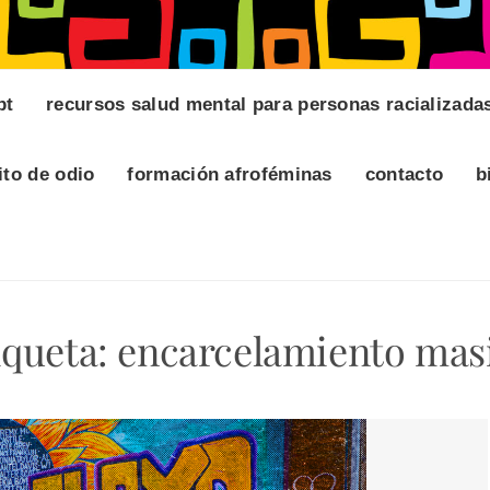
pt
recursos salud mental para personas racializada
ito de odio
formación afroféminas
contacto
b
iqueta:
encarcelamiento mas