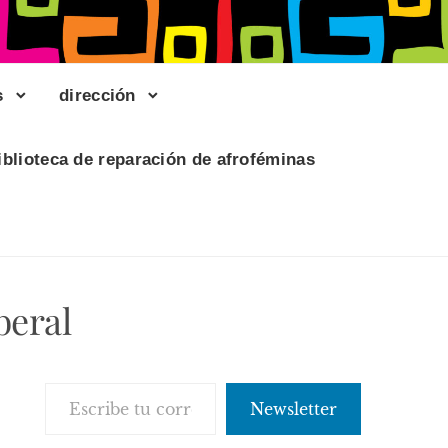
s
dirección
iblioteca de reparación de afroféminas
beral
Escribe tu correo electrónico…
Newsletter