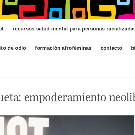
pt
recursos salud mental para personas racializada
ito de odio
formación afroféminas
contacto
b
ueta:
empoderamiento neoli