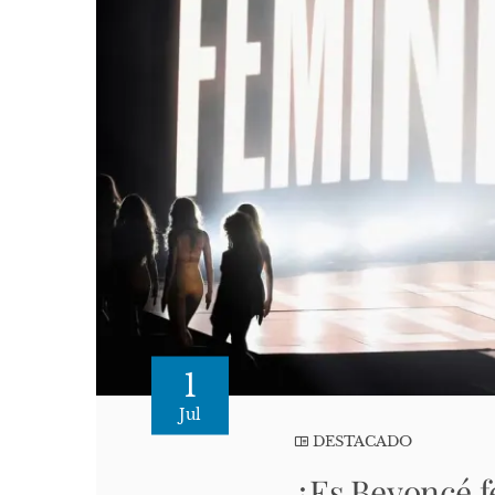
1
Jul
DESTACADO
¿Es Beyoncé f